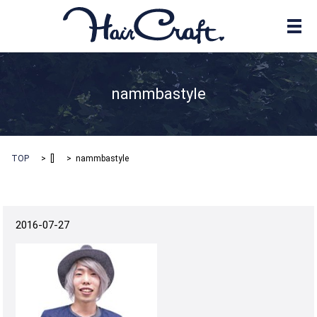
メ
nammbastyle
TOP
[]
nammbastyle
2016-07-27