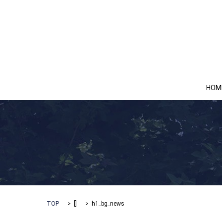
HOM
TOP
[]
h1_bg_news