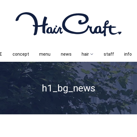
E
concept
menu
news
hair
staff
info
h1_bg_news