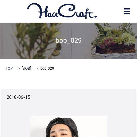
メ
bob_029
TOP
[
BOB
]
bob_029
2018-06-15