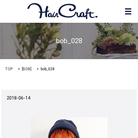
メ
bob_028
TOP
[
BOB
]
bob_028
2018-06-14