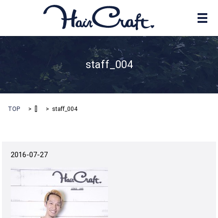
メ
staff_004
TOP
[]
staff_004
2016-07-27