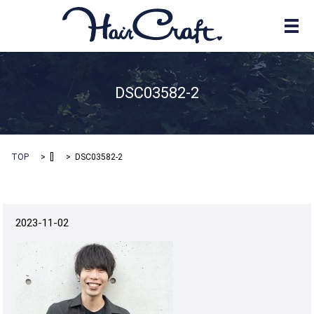
メ
DSC03582-2
TOP
[]
DSC03582-2
2023-11-02