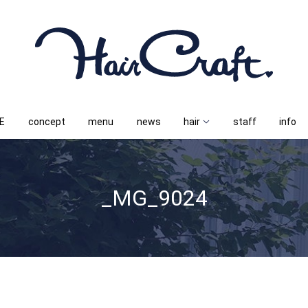
E
concept
menu
news
hair
staff
info
_MG_9024