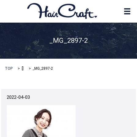
メ
_MG_2897-2
TOP
[]
_MG_2897-2
2022-04-03