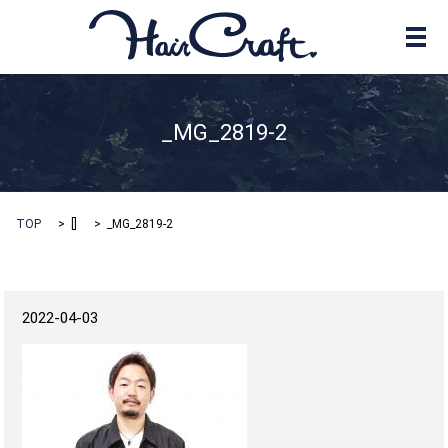
メ
_MG_2819-2
TOP
[]
_MG_2819-2
2022-04-03