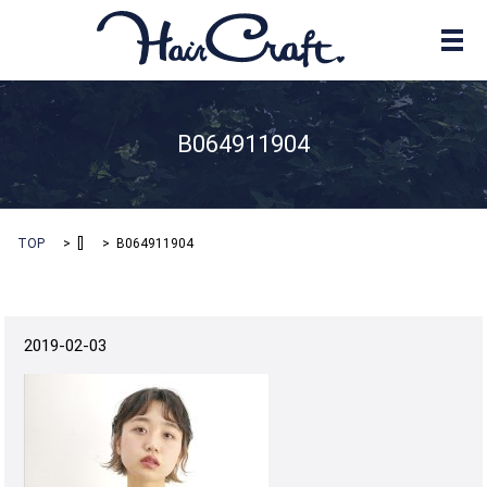
メ
B064911904
TOP
[]
B064911904
2019-02-03