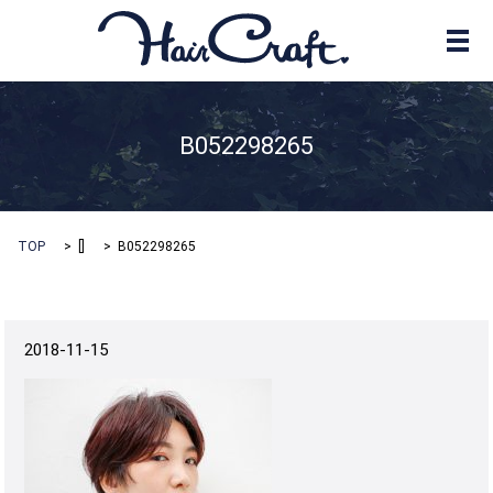
メ
B052298265
TOP
[]
B052298265
2018-11-15