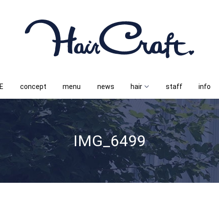
E
concept
menu
news
hair
staff
info
IMG_6499