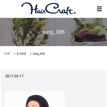
メ
long_006
TOP
[
LONG
]
long_006
2017-05-17