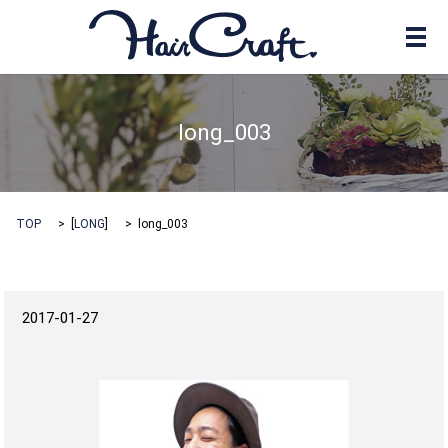
メ
long_003
TOP
[
LONG
]
long_003
2017-01-27