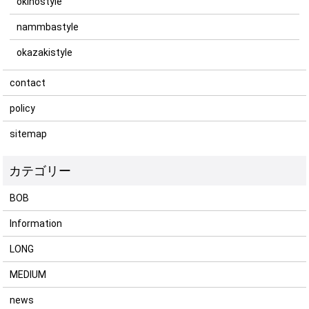
okinostyle
nammbastyle
okazakistyle
contact
policy
sitemap
BOB
Information
LONG
MEDIUM
news