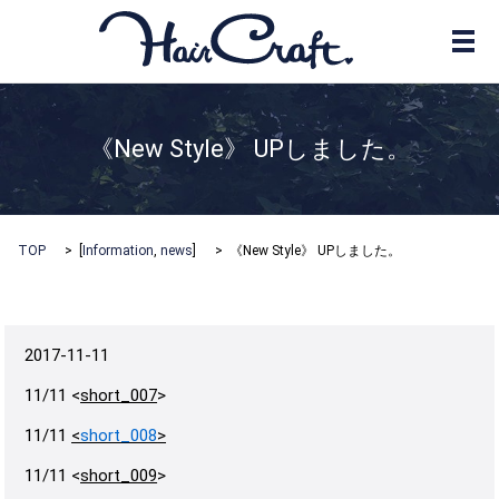
メ
《New Style》 UPしました。
TOP
[
Information
,
news
]
《New Style》 UPしました。
2017-11-11
11/11 <
short_007
>
11/11
<
short_008
>
11/11 <
short_009
>