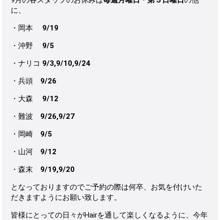
に、
・岡本
9/19
・沖野
9/5
・ナリコ
9/3,9/10,9/24
・兵頭
9/26
・大森
9/12
・難波
9/26,9/27
・岡崎
9/5
・山河
9/12
・森末
9/19,9/20
となっておりますのでご予約の際は何卒、お気を付けいた
だきますようにお願い致します。
皆様にとっての日々がHairを通して楽しくなるように、今年