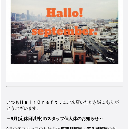
いつも
ＨａｉｒＣｒａｆｔ．
にご来店いただき誠にありが
とうございます。
～9月(定休日以外)のスタッフ個人休のお知らせ～
9月の各スタッフのお休みは
毎週月曜日
・
第３日曜日
の他