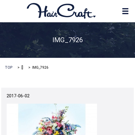
メ
IMG_7926
TOP
[]
IMG_7926
2017-06-02