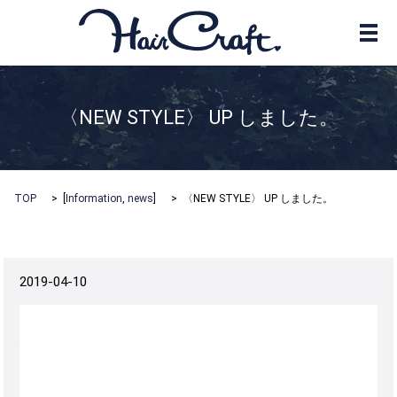
メ
〈NEW STYLE〉 UP しました。
TOP
[
Information
,
news
]
〈NEW STYLE〉 UP しました。
2019-04-10