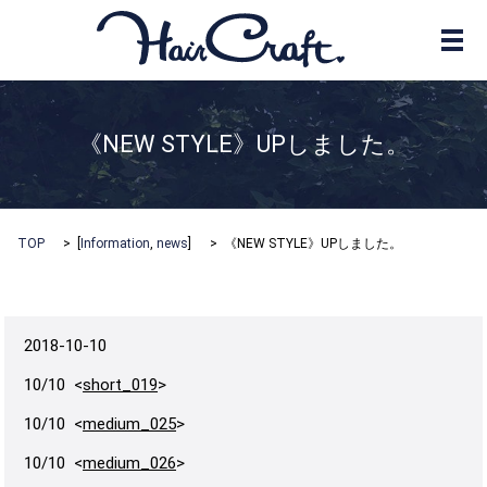
メ
《NEW STYLE》UPしました。
TOP
[
Information
,
news
]
《NEW STYLE》UPしました。
2018-10-10
10/10 <
short_019
>
10/10 <
medium_025
>
10/10 <
medium_026
>