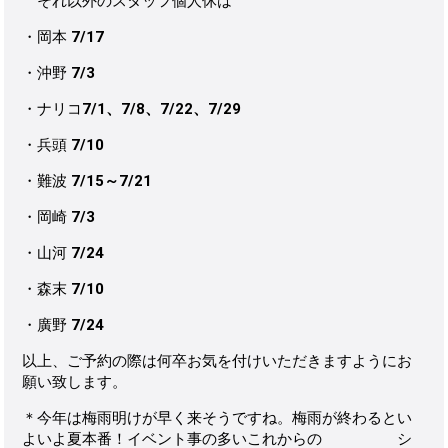
それ以外のスタッフ個人休は
・岡本
7/17
・沖野
7/3
・ナリコ
7/1、7/8、7/22、7/29
・兵頭
7/10
・難波
7/15～7/21
・岡崎
7/3
・山河
7/24
・森末
7/10
・廣野
7/24
以上、ご予約の際は何卒お気を付けいただきますようにお
願い致します。
＊今年は梅雨明けが早く来そうですね。梅雨が終わるとい
よいよ夏本番！イベント事の多いこれからの シ