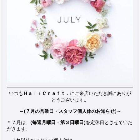
いつも
ＨａｉｒＣｒａｆｔ．
にご来店いただき誠にありが
とうございます。
～(７月の営業日・スタッフ個人休のお知らせ)～
＊７月は、
(毎週月曜日
・
第３日曜日)
を定休日とさせていた
だきます。