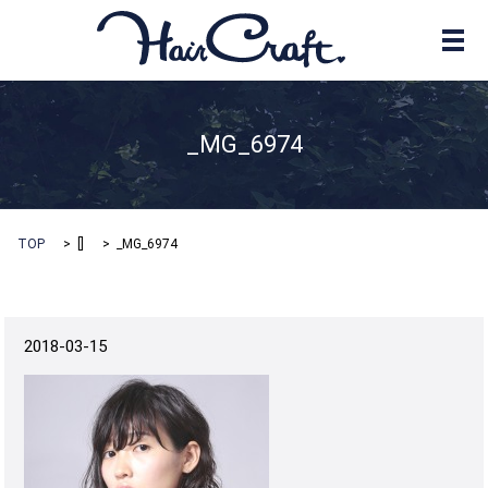
メ
_MG_6974
TOP
[]
_MG_6974
2018-03-15