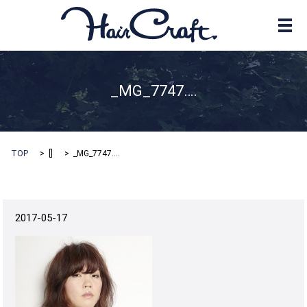
メ
_MG_7747….
TOP
[]
_MG_7747….
2017-05-17