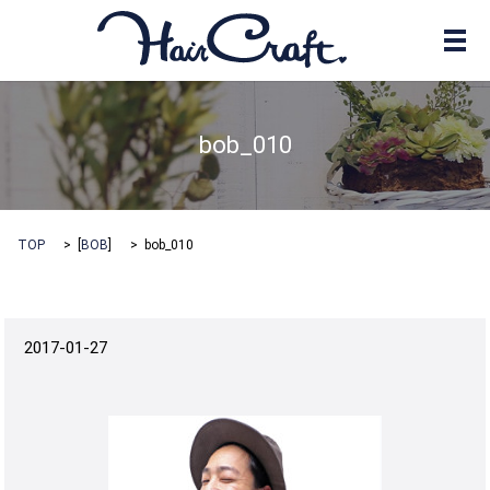
メ
bob_010
TOP
[
BOB
]
bob_010
2017-01-27