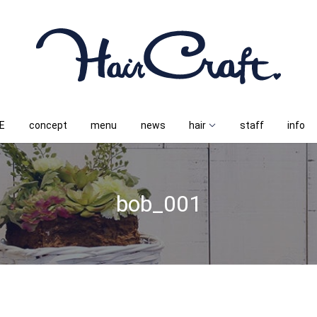
E
concept
menu
news
hair
staff
info
bob_001