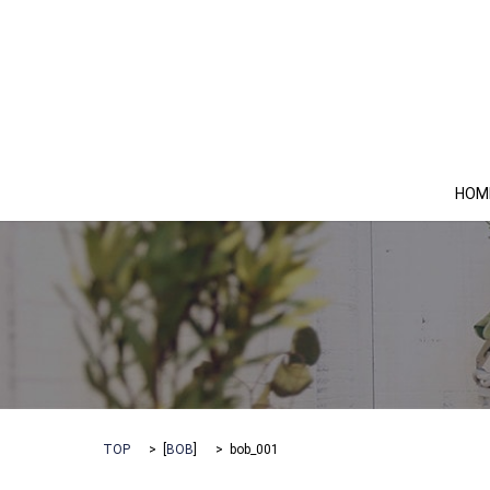
HOM
TOP
[
BOB
]
bob_001