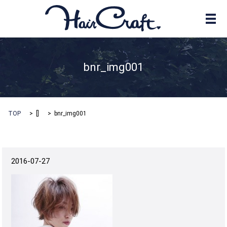
メ
bnr_img001
TOP
[]
bnr_img001
2016-07-27